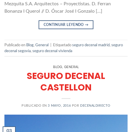
Mezquita S.A. Arquitectos – Proyectistas. D. Ferran
Bonanza I Querol // D. Óscar José I Gonzalo […]
CONTINUAR LEYENDO
→
Publicado en
Blog
,
General
|
Etiquetado
seguro decenal madrid
,
seguro
decenal segovia
,
seguro decenal vivienda
BLOG
GENERAL
,
SEGURO DECENAL
CASTELLON
PUBLICADO EN
3 MAYO, 2016
POR
DECENALDIRECTO
03