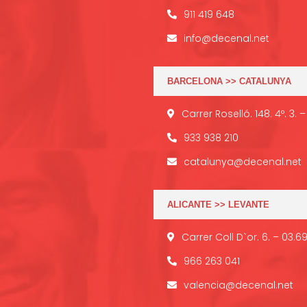
911 419 648
info@decenal.net
BARCELONA >> CATALUNYA
Carrer Roselló. 148. 4º. 3.
933 938 210
catalunya@decenal.net
ALICANTE >> LEVANTE
Carrer Coll D`or. 6. – 03.6
966 263 041
valencia@decenal.net