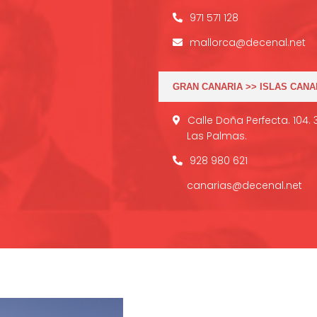
971 571 128
mallorca@decenal.net
GRAN CANARIA >> ISLAS CANA
Calle Doña Perfecta. 104.
Las Palmas.
928 980 621
canarias@decenal.net