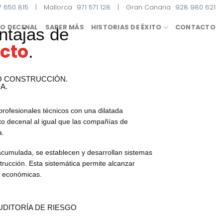
7 650 815
|
Mallorca
971 571 128
|
Gran Canaria
928 980 621
O DECENAL
SABER MÁS
HISTORIAS DE ÉXITO
CONTACTO
ntajas de
ecto
.
O CONSTRUCCIÓN.
A.
rofesionales técnicos con una dilatada
o decenal al igual que las compañías de
a.
acumulada, se establecen y desarrollan sistemas
trucción. Esta sistemática permite alcanzar
s económicas.
UDITORÍA DE RIESGO