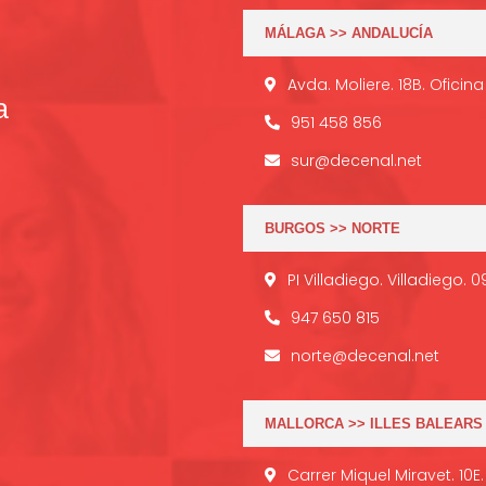
MÁLAGA >> ANDALUCÍA
Avda. Moliere. 18B. Oficin
a
951 458 856
sur@decenal.net
BURGOS >> NORTE
PI Villadiego. Villadiego. 
947 650 815
norte@decenal.net
MALLORCA >> ILLES BALEARS
Carrer Miquel Miravet. 10E.