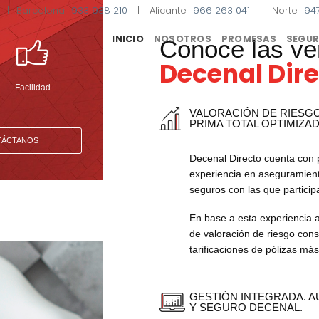
|
Barcelona
933 938 210
|
Alicante
966 263 041
|
Norte
94
INICIO
NOSOTROS
PROMESAS
SEGUR
Conoce las ve
Decenal Dir
Facilidad
VALORACIÓN DE RIESG
PRIMA TOTAL OPTIMIZAD
TÁCTANOS
Decenal Directo cuenta con p
experiencia en aseguramient
seguros con las que particip
En base a esta experiencia 
de valoración de riesgo cons
tarificaciones de pólizas má
GESTIÓN INTEGRADA. A
Y SEGURO DECENAL.