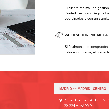
El cliente realiza una gestión
Control Técnico y Seguro De
coordinadas y con un trámite
VALORACIÓN INICIAL GR
Si finalmente se comprueba l
valoración previa, el precio f
MADRID >> MADRID - CENTRO
Avda. Europa. 26. Edif. ÁT
28.224 – MADRID