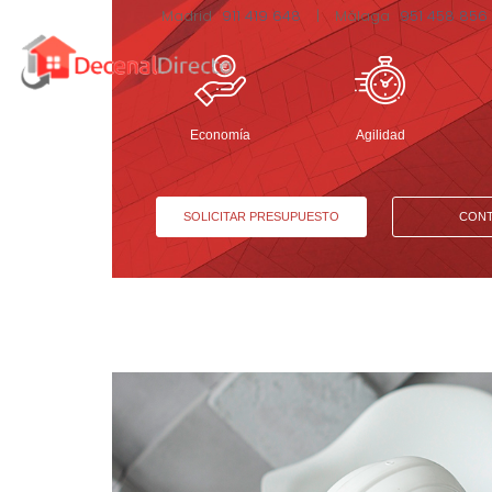
Madrid
911 419 648
|
Málaga
951 458 856
Economía
Agilidad
SOLICITAR PRESUPUESTO
CON